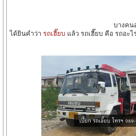
บางคน
ได้ยินคำว่า
รถเฮี๊ยบ
แล้ว รถเฮี๊ยบ คือ รถอะไ