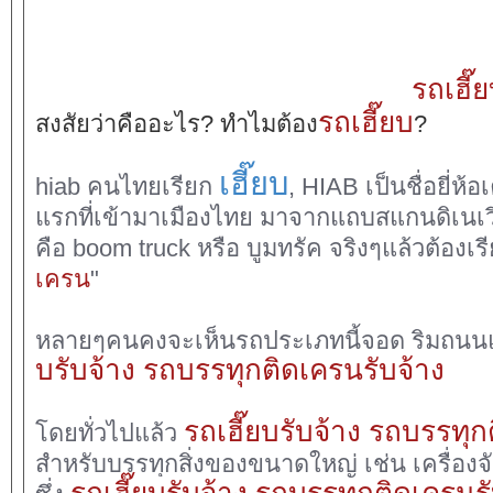
รถเฮี๊
รถเฮี๊ยบ
สงสัยว่าคืออะไร? ทำไมต้อง
?
เฮี๊ยบ
hiab คนไทยเรียก
, HIAB เป็นชื่อยี่ห
แรกที่เข้ามาเมืองไทย มาจากแถบสแกนดิเนเวีย
คือ boom truck หรือ บูมทรัค จริงๆแล้วต้องเรี
เครน
"
หลายๆคนคงจะเห็นรถประเภทนี้จอด ริมถนนแ
บรับจ้าง
รถบรรทุกติดเครนรับจ้าง
รถเฮี๊ยบรับจ้าง
รถบรรทุกต
โดยทั่วไปแล้ว
สำหรับบรรทุกสิ่งของขนาดใหญ่ เช่น เครื่องจั
รถเฮี๊ยบรับจ้าง
รถบรรทุกติดเครนรั