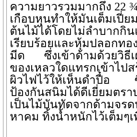
ความยาวรวมมากถึง 22 ¾ น
เกือบหุนทำให้มันเต็มเปี
ต้นไม้ได้โดยไม่ลำบากกิน
เรียบร้อยและหุ้มปลอกทอ
มีด ซึ่งเข้าด้ามด้วยวิธี
ของเหลวใดแทรกเข้าไปสร้า
ผิวไฟไว้ให้เห็นดำปื๋อ ซึ่
ป้องกันสนิมได้ดีเยี่ยมตรา
เป็นไม้บันทัดจากด้ามจ
หาคม ทิ้งน้ำหนักไว้เต็มๆเ