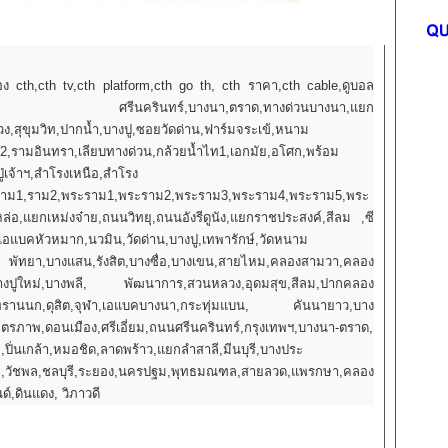
่อง cth,cth tv,cth platform,cth go th, cth ราคา,cth cable,ดูบอล
นครินทร์,บางนา,ตราด,ทางด่วนบางนา,แยก
สุขุมวิท,ปากน้ำ,บางปู,ซอยวัดด่าน,ฟาร์มจระเข้,หนาม
2,รามอินทรา,เลียบทางด่วน,กล้วยน้ำไท1,เอกมัย,อโศก,พร้อม
ปู่เจ้าฯ,สำโรงเหนือ,สำโรง
มิ,ราม1,ราม2,พระราม1,พระราม2,พระราม3,พระราม4,พระราม5,พระ
,แยกเหม่งจ๋าย,ถนนวิทยุ,ถนนอังรีดูนัง,แยกราชประสงค์,สีลม ,ซี
,เอแบคหัวหมาก,นวมิน,วัดด่าน,บางปู,เทพารักษ์,วัดหนาม
า,บางแสน,รังสิต,บางซื่อ,บางเขน,สายไหม,คลองสามวา,คลอง
บางปูใหม่,บางพลี, พัฒนาการ,สวนหลวง,อุดมสุข,สีลม,ปากคลอง
,พรานนก,ดุสิต,จุฬา,เอแบคบางนา,กระทุ่มแบน, คันนายาว,บาง
รภาพ,ดอนเมือง,ศรีเอี่ยม,ถนนศรีนครินทร์,กรุงเทพฯ,บางนา-ตราด,
,ปิ่นเกล้า,หมอชิด,ลาดพร้าว,แยกลำสาลี,มีนบุรี,บางประ
หม,วัชพล,ชลบุรี,ระยอง,นครปฐม,พุทธมณฑล,สายลวด,แพรกษา,คลอง
์,ดินแดง, วิภาวดี