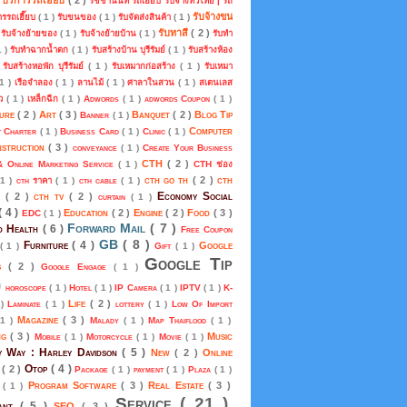
รัชชานนท์ รถเฮี๊ยบ รับจ้างทั่วไทย | รถ
รับจ้างขน
การรถเฮี๊ยบ
( 1 )
รับขนของ
( 1 )
รับจัดส่งสินค้า
( 1 )
)
รับทาสี
( 2 )
รับจ้างย้ายของ
( 1 )
รับจ้างย้ายบ้าน
( 1 )
รับทำ
1 )
รับทำฉากน้ำตก
( 1 )
รับสร้างบ้าน บุรีรัมย์
( 1 )
รับสร้างห้อง
)
รับสร้างหอพัก บุรีรัมย์
( 1 )
รับเหมากก่อสร้าง
( 1 )
รับเหมา
 1 )
เรือจำลอง
( 1 )
ลานไม้
( 1 )
ศาลาในสวน
( 1 )
สเตนเลส
้ว
( 1 )
เหล็กฉีก
( 1 )
Adwords
( 1 )
adwords Coupon
( 1 )
ture
( 2 )
Art
( 3 )
Banquet
( 2 )
Blog Tip
Banner
( 1 )
Computer
t Charter
( 1 )
Business Card
( 1 )
Clinic
( 1 )
nstruction
( 3 )
conveyance
( 1 )
Create Your Business
CTH
( 2 )
& Online Marketing Service
( 1 )
CTH ช่อง
cth go th
( 2 )
cth
 1 )
cth ราคา
( 1 )
cth cable
( 1 )
Economy Social
m
( 2 )
cth tv
( 2 )
curtain
( 1 )
( 4 )
Education
( 2 )
Engine
( 2 )
Food
( 3 )
EDC
( 1 )
Forward Mail
( 7 )
d Health
( 6 )
Free Coupon
GB
( 8 )
Furniture
( 4 )
Google
( 1 )
Gift
( 1 )
Google Tip
ds
( 2 )
Google Engage
( 1 )
)
horoscope
( 1 )
Hotel
( 1 )
IP Camera
( 1 )
IPTV
( 1 )
K-
Life
( 2 )
 )
Laminate
( 1 )
lottery
( 1 )
Low Of Import
Magazine
( 3 )
 1 )
Malady
( 1 )
Map Thaiflood
( 1 )
ng
( 3 )
Music
Mobile
( 1 )
Motorcycle
( 1 )
Movie
( 1 )
 Way : Harley Davidson
( 5 )
New
( 2 )
Online
Otop
( 4 )
s
( 2 )
Package
( 1 )
payment
( 1 )
Plaza
( 1 )
Program Software
( 3 )
Real Estate
( 3 )
p
( 1 )
Service
( 21 )
rant
( 5 )
SEO
( 3 )