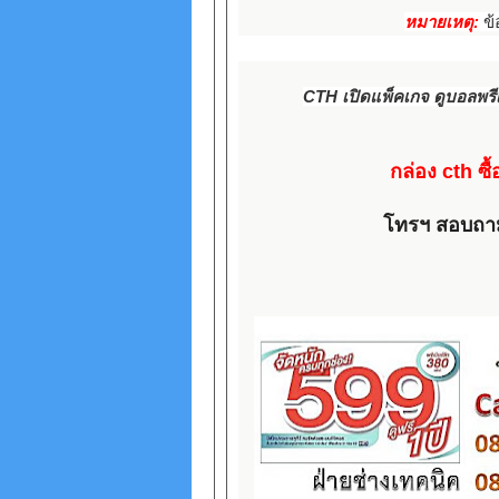
หมายเหตุ:
ข้
CTH เปิดแพ็คเกจ ดูบอลพรี
กล่อง cth ซื้
โทรฯ สอบถาม แ