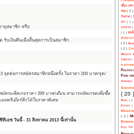
เฮี๊ยบ บริ
ของ
( 2 
กันสาด
( 
เช่า
( 1 
ายุสมาชิก หรือ
แรงงาน
(
( 1 )
สักคิ
Agricul
ด รับเงินคืนเมื่อสิ้นสุดการเป็นสมาชิก
( 2 )
Boa
( 2 )
Co
Website 
รายการ
(
platfor
Politics
ิน 3 จุดต่อการสมัครสมาชิกหนึ่งครั้ง ในราคา 200 บาท/จุด/
Food an
Adwords
Adwor
( 20 
่สมัครแพ็คเกจราคา 399 บาท/เดือน สามารถอัพเกรดเพื่อซื้อ
อลพรีเมียร์ลีกได้ในราคาพิเศษ
Bank
( 1
Export
(
Marketi
My
( 2 )
ทีเอช วันนี้ - 31 สิงหาคม 2013 นี้เท่านั้น
Busines
Poly To
Restau