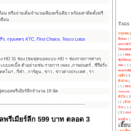
ดือน หรือจ่ายเต็มจำนวนเพียงครั้งเดียว พร้อมค่าติดตั้งฟรี
เดือน
Tags
กรุงเทพ
ศรีฯ, กรุงเทพฯ, KTC, First Choice, Tesco Lotus
สิ่งของ
(
มะนาวสำเ
โครงหลัง
( 1 )
จัด
 HD 31 ช่อง (ชมฟุตบอลแบบ HD + ช่องรายการต่างๆ
ซุ้มไม้ระ
บบเคเบิ้ล ตัวอย่างเช่น รายการ เพลง ,ภาพยนตร์ , ซีรี่ฝรั่ง
หนัง
( 1 
ตะแกรงคั
เทคโนฯ , กีฬา , การ์ตูน , ข่าว , ข่าวต่างประเทศ , รา
เหล็ก
( 3
ผ้าม่าน
(
( 1 )
ท่องเ
ฟุตบอลพรีเมียร์ลีกจำนวน 19 นัด
thaiflood
ทั่วไป
( 
ผ้าม
( 1 )
-----------------------------------------------------------
บ้าน
( 1 
( 2 )
รถก
ลพรีเมียร์ลีก 599 บาท ตลอด 3
พ่วงข้าง
(
เฮี๊ย
| รถเฮี๊ย