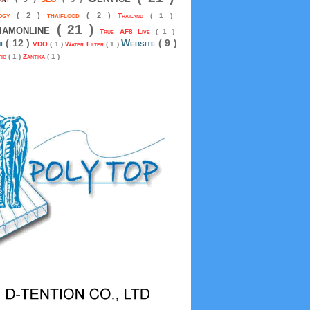
logy
( 2 )
thaiflood
( 2 )
Thailand
( 1 )
siamonline
( 21 )
True AF8 Live
( 1 )
mi
( 12 )
Website
( 9 )
VDO
( 1 )
Water Filter
( 1 )
fic
( 1 )
Zantika
( 1 )