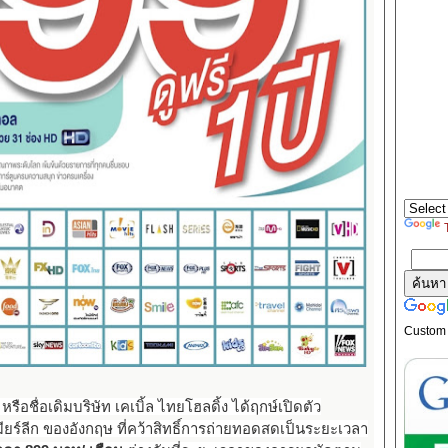
Custom
รือชื่อเดิมบริษัท เคเบิ้ล ไทยโฮลดิ้ง ได้ฤกษ์เปิดตัว
ร์ลีก ของอังกฤษ ที่คว้าสิทธิ์การถ่ายทอดสดเป็นระยะเวลา