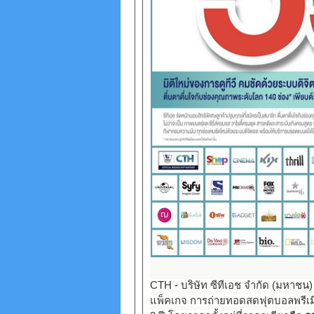
CTH - บริษัท ซีทีเอช จำกัด (มหาชน) ห
แพ็คเกจ การถ่ายทอดสดฟุตบอลพรีเมีย