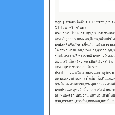
tags | ตัวแทนติดตั้ง CTH,กรุงเทพ,cth,ช
CTH,ถนนศรีนครินทร์ ศรี
บางนา,พระโขนง,อุดมสุข,ประเวศ,สวนหลวง,
แดง,ลำลูกกา,หนองจอก,ฝั่งธน,กล้วยน้ำไท
พงษ์,เพลินจิต,รัชดา,กิ่งแก้ว,แบริ่ง,ลาซาล,
ใต้,สาทร,บางปะอิน,บางปะกง,สุวรรณภู
ราม6,พระราม7,พระราม8,พระราม9,ทองหล่อ
คอน,เสรี,เซ็นทรัลบางนา,อิมพีเรียลสำโรง
แดง,สมุทรปราการ,ฉะเชิงเทรา, พัทย
ประปา,สามเสนใน,สามเสนนอก,จตุจักร,
ตลาด,คลองสาน,พาราไดซ์พาร์ค,ดินแดง
กระบือ,สะพานควาย,กระทุ่มแบน,สะพานมิต
พระประแดง,สุขสวัสดิ์,ลาดกระบัง,หัวหมาก
อิน,หนองจอก,ปทุมธานี,นนทบุรี ,สายไ
ด่าน,การเคหะ,สวนส้ม,คลองจั่น,แฮปปี้แลนด