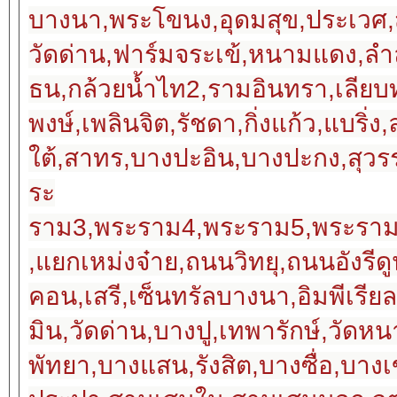
บางนา,พระโขนง,อุดมสุข,ประเวศ,ส
วัดด่าน,ฟาร์มจระเข้,หนามแดง,ลำล
ธน,กล้วยน้ำไท2,รามอินทรา,เลียบ
พงษ์,เพลินจิต,รัชดา,กิ่งแก้ว,แบริ่
ใต้,สาทร,บางปะอิน,บางปะกง,สุว
ระ
ราม3,พระราม4,พระราม5,พระราม
,แยกเหม่งจ๋าย,ถนนวิทยุ,ถนน
คอน,เสรี,เซ็นทรัลบางนา,อิมพีเร
มิน,วัดด่าน,บางปู,เทพารักษ์,วัด
พัทยา,บางแสน,รังสิต,บางซื่อ,บ