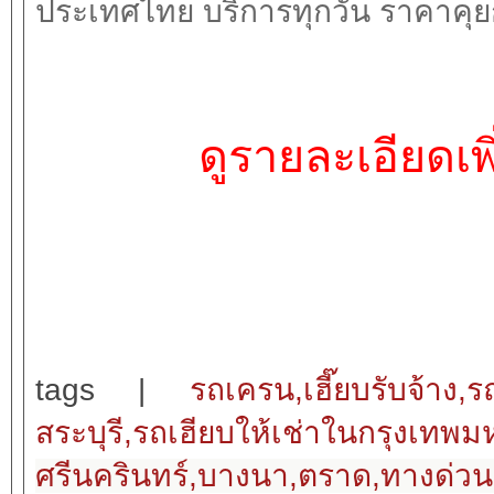
ประเทศไทย บริการทุกวัน ราคาคุยก
ดูรายละเอียดเพิ่
tags |
รถเครน,เฮี๊ยบรับจ้าง,ร
สระบุรี,รถเฮียบให้เช่าในกรุงเทพ
ศรีนครินทร์,บางนา,ตราด,ทางด่ว