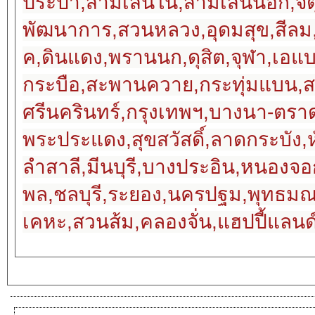
ประปา,สามเสนใน,สามเสนนอก,จตุจ
พัฒนาการ,สวนหลวง,อุดมสุข,สีล
ค,ดินแดง,พรานนก,ดุสิต,จุฬา,
กระบือ,สะพานควาย,กระทุ่มแบน,ส
ศรีนครินทร์,กรุงเทพฯ,บางนา-ตรา
พระประแดง,สุขสวัสดิ์,ลาดกระบัง,
ลำสาลี,มีนบุรี,บางประอิน,หน
พล,ชลบุรี,ระยอง,นครปฐม,พุทธ
เคหะ,สวนส้ม,คลองจั่น,แฮปปี้แลนด์