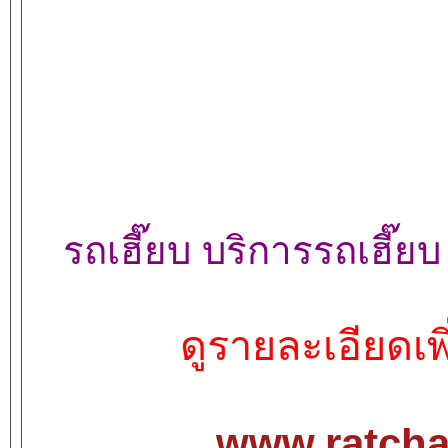
รถเฮี๊ยบ บริการรถเฮี๊ย
ดูรายละเอียดเพิ่
www.ratcha