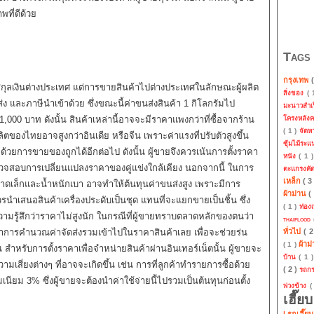
พที่ดีด้วย
Tags
กรุงเทพ
ลเงินต่างประเทศ แต่การขายสินค้าไปต่างประเทศในลักษณะผู้ผลิต
สิ่งของ
(
ขนส่ง และภาษีนำเข้าด้วย ซึ่งขณะนี้ค่าขนส่งสินค้า 1 กิโลกรัมไป
มะนาวสำเ
โครงหลัง
000 บาท ดังนั้น สินค้าเหล่านี้อาจจะมีราคาแพงกว่าที่ซื้อจากร้าน
( 1 )
จัด
ของไทยอาจสูงกว่าอินเดีย หรือจีน เพราะค่าแรงที่ปรับตัวสูงขึ้น
ซุ้มไม้ระ
วยการขายของถูกได้อีกต่อไป ดังนั้น ผู้ขายจึงควรเน้นการตั้งราคา
หนัง
( 1 
วจสอบการเปลี่ยนแปลงราคาของคู่แข่งใกล้เคียง นอกจากนี้ ในการ
ตะแกรงคั
เหล็ก
( 3
ขนาดเล็กและน้ำหนักเบา อาจทำให้ต้นทุนค่าขนส่งสูง เพราะมีการ
ผ้าม่าน
(
รนำเสนอสินค้าเครื่องประดับเป็นชุด แทนที่จะแยกขายเป็นชิ้น ซึ่ง
( 1 )
ท่องเ
วามรู้สึกว่าราคาไม่สูงนัก ในกรณีที่ผู้ขายทราบตลาดหลักของตนว่า
thaiflood
ทั่วไป
( 
ำการคำนวณค่าจัดส่งรวมเข้าไปในราคาสินค้าเลย เพื่อจะช่วยร่น
ผ้าม
( 1 )
น สำหรับการตั้งราคาเพื่อจำหน่ายสินค้าผ่านอินเทอร์เน็ตนั้น ผู้ขายจะ
บ้าน
( 1 
สี่ยงต่างๆ ที่อาจจะเกิดขึ้น เช่น การที่ลูกค้าทำรายการซื้อด้วย
( 2 )
รถก
นียม 3% ซึ่งผู้ขายจะต้องนำค่าใช้จ่ายนี้ไปรวมเป็นต้นทุนก่อนตั้ง
พ่วงข้าง
(
เฮี๊ย
| รถเฮี๊ย