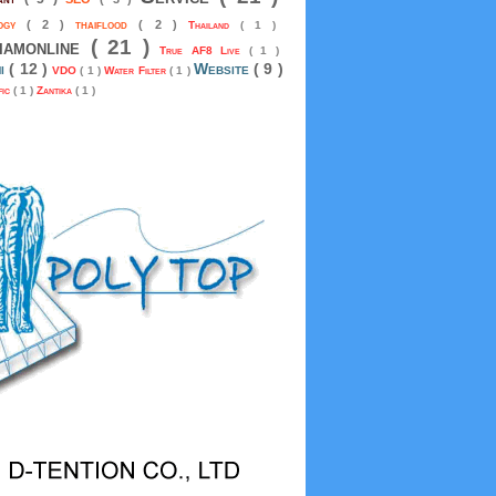
logy
( 2 )
thaiflood
( 2 )
Thailand
( 1 )
siamonline
( 21 )
True AF8 Live
( 1 )
mi
( 12 )
Website
( 9 )
VDO
( 1 )
Water Filter
( 1 )
fic
( 1 )
Zantika
( 1 )