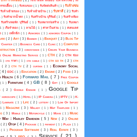
รัชชานนท์ รถเฮี๊ยบ รับจ้างทั่วไทย | รถ
รับจ้างขน
การรถเฮี๊ยบ
( 1 )
รับขนของ
( 1 )
รับจัดส่งสินค้า
( 1 )
)
รับทาสี
( 2 )
รับจ้างย้ายของ
( 1 )
รับจ้างย้ายบ้าน
( 1 )
รับทำ
1 )
รับทำฉากน้ำตก
( 1 )
รับสร้างบ้าน บุรีรัมย์
( 1 )
รับสร้างห้อง
)
รับสร้างหอพัก บุรีรัมย์
( 1 )
รับเหมากก่อสร้าง
( 1 )
รับเหมา
 1 )
เรือจำลอง
( 1 )
ลานไม้
( 1 )
ศาลาในสวน
( 1 )
สเตนเลส
้ว
( 1 )
เหล็กฉีก
( 1 )
Adwords
( 1 )
adwords Coupon
( 1 )
ture
( 2 )
Art
( 3 )
Banquet
( 2 )
Blog Tip
Banner
( 1 )
Computer
t Charter
( 1 )
Business Card
( 1 )
Clinic
( 1 )
nstruction
( 3 )
conveyance
( 1 )
Create Your Business
CTH
( 2 )
& Online Marketing Service
( 1 )
CTH ช่อง
cth go th
( 2 )
cth
 1 )
cth ราคา
( 1 )
cth cable
( 1 )
Economy Social
m
( 2 )
cth tv
( 2 )
curtain
( 1 )
( 4 )
Education
( 2 )
Engine
( 2 )
Food
( 3 )
EDC
( 1 )
Forward Mail
( 7 )
d Health
( 6 )
Free Coupon
GB
( 8 )
Furniture
( 4 )
Google
( 1 )
Gift
( 1 )
Google Tip
ds
( 2 )
Google Engage
( 1 )
)
horoscope
( 1 )
Hotel
( 1 )
IP Camera
( 1 )
IPTV
( 1 )
K-
Life
( 2 )
 )
Laminate
( 1 )
lottery
( 1 )
Low Of Import
Magazine
( 3 )
 1 )
Malady
( 1 )
Map Thaiflood
( 1 )
ng
( 3 )
Music
Mobile
( 1 )
Motorcycle
( 1 )
Movie
( 1 )
 Way : Harley Davidson
( 5 )
New
( 2 )
Online
Otop
( 4 )
s
( 2 )
Package
( 1 )
payment
( 1 )
Plaza
( 1 )
Program Software
( 3 )
Real Estate
( 3 )
p
( 1 )
Service
( 21 )
rant
( 5 )
SEO
( 3 )