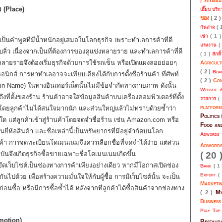
 (Place)
เฮี๊ยบ บริ
ของ
( 2 
กันสาด
( 
เช่า
( 1 
เป็นคำพูดที่มีน้ำหนักอยู่เสมอในโลกธุรกิจ เพราะทำเลการค้าที่ดี
แรงงาน
(
บลิ่ว เนื่องจากเป็นที่ต้องการของคู่แข่งหลายราย และทำเลการค้าที่ดี
( 1 )
สักคิ
หลายรายจึงต้องเริ่มธุรกิจด้วยการใช้รถเข็น หรือเปิดแผงลอยย่อยๆ
Agricul
( 2 )
Boa
อนิกส์ การหาทำเลอาจจะเทียบเคียงได้กับการตั้งชื่อร้านค้า ที่ศัพท์
( 2 )
Co
in Name) ในทางอินเทอร์เน็ตนั้นไม่มีข้อจำกัดทางกายภาพ ดังนั้น
Website 
ที่ตั้งของร้าน ร้านค้าอาจใส่ข้อมูลสินค้าบนเครื่องคอมพิวเตอร์ที่ตั้ง
รายการ
(
platfor
ด้ โดยลูกค้าไม่ได้สนใจมากนัก และส่วนใหญ่แล้วไม่ทราบด้วยซ้ำว่า
Politics
ศใด แต่ลูกค้าเข้าสู่ร้านค้าโดยจดจำชื่อร้าน เช่น Amazon.com หรือ
Food an
นยี่ห้อสินค้า และชื่อเหล่านี้เป็นทรัพยากรที่มีอยู่จำกัดบนโลก
Adwords
ค้า การจดทะเบียนโดเมนเนมจึงควรเลือกชื่อที่จดจำได้ง่าย แต่ส่วน
Adwor
( 20 
ุบันจึงเกิดธุรกิจซื้อขายเฉพาะชื่อโดเมนเนมเกิดขึ้น
เว็บไซต์เป็นช่องทางการค้าเพียงอย่างเดียว หากมีโอกาสเปิดช่อง
Bank
( 1
Export
(
ไปด้วย เพื่อสร้างความมั่นใจให้กับผู้ซื้อ การมีเว็บไซต์นั้น จะเป็น
Marketi
่อนซื้อ หรือมีการซื้อซ้ำได้ หลังจากที่ลูกค้าได้ซื้อสินค้าจากช่องทาง
My
( 2 )
Busines
Poly To
omotion)
Restau