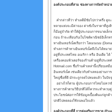
องค์ประกอบที่สาม ช่องทางการจัดจำหน่าย
คำกล่าวที่ว่า ทำเลดีมีชัยไปกว่าครึ่ง ดูจะ
หลายแห่งจะมีค่าจอง ค่าเซ้งในราคาที่สูงลิ
ก็มีอยู่จำกัด ทำให้ผู้ประกอบการขนาดเล็ก
ก่อน ถ้าจะเทียบกับเว็บไซต์พาณิชย์อิเล็กทร
ทางอินเทอร์เน็ตเรียกว่า โดเมนเนม (Doma
ทำเลการค้าทางอินเทอร์เน็ตจึงไม่ได้หมายถึง
อยู่ที่ประเทศไทย อเมริกา หรือ อินเดีย ไ
เครื่องคอมพิวเตอร์ของร้านค้าอยู่ที่ประเท
Hotmail.com ชื่อร้านค้าเหล่านี้เปรียบเสมือ
อินเทอร์เน็ต เช่นเดียวกับทำเลทองย่านการ
ใหญ่ชื่อที่ดี มักจะถูกจดไปหมดแล้ว ในปัจจ
อย่างไรก็ตาม ผู้ประกอบการไทยไม่ควรยึด
ทางการค้าตามวิธีปกติได้ก็ควรจะทำควบคู่กัน
ประโยชน์ต่อการให้ข้อมูลเบื้องต้นแก่ลูกค้าก
ปกติไปทดลองใช้จนพอใจแล้ว
องค์ประกอบที่สี่ การส่งเสริมการขาย (Pr