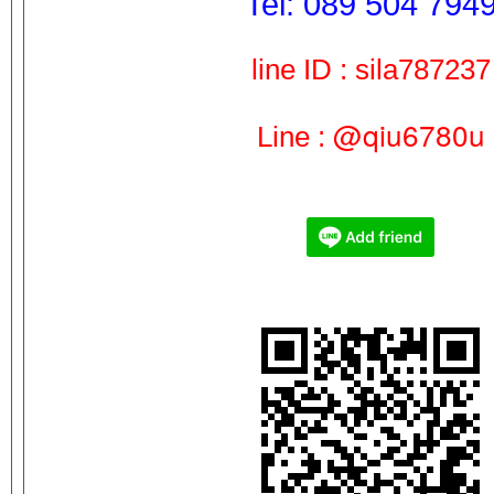
Tel: 089 504 794
line ID : sila787237
@qiu6780u
Line :