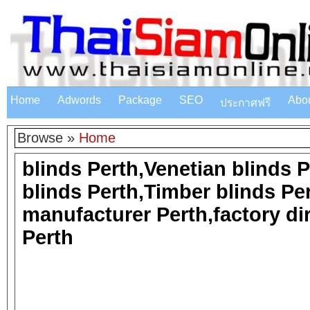
Home
Adwords
Package
SEO
Abo
ประกาศฟรี
Browse »
Home
blinds Perth,Venetian blinds 
blinds Perth,Timber blinds Per
manufacturer Perth,factory dir
Perth