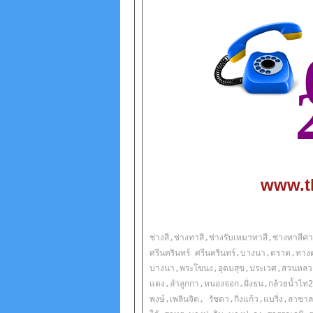
www.t
ช่างสี,ช่างทาสี,ช่างรับเหมาทาสี,ช่างทาสีค
ศรีนครินทร์ ศรีนครินทร์,บางนา,ตราด,ทา
บางนา,พระโขนง,อุดมสุข,ประเวศ,สวนหลวง,
แดง,ลำลูกกา,หนองจอก,ฝั่งธน,กล้วยน้ำไท2
พงษ์,เพลินจิต, รัชดา,กิ่งแก้ว,แบริ่ง,ลาซา