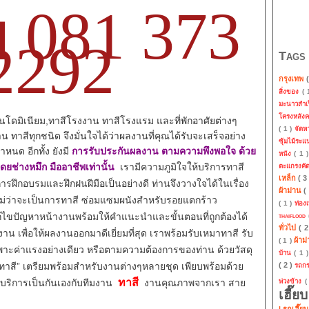
 081 373
2292
Tags
กรุงเทพ
สิ่งของ
(
มะนาวสำเ
โครงหลัง
นโดมิเนียม,ทาสีโรงงาน ทาสีโรงแรม และที่พักอาศัยต่างๆ
( 1 )
จัด
าสีทุกชนิด จึงมั่นใจได้ว่าผลงานที่คุณได้รับจะเสร็จอย่าง
ซุ้มไม้ระ
นด อีกทั้ง ยังมี
การรับประกันผลงาน
ตามความพึงพอใจ ด้วย
หนัง
( 1 
ช่างหมึก มืออาชีพเท่านั้น
เรามีความภูมิใจให้บริการทาสี
ตะแกรงคั
เหล็ก
( 3
นการฝึกอบรมและฝึกฝนฝีมือเป็นอย่างดี ท่านจึงวางใจได้ในเรื่อง
ผ้าม่าน
(
ม่ว่าจะเป็นการทาสี ซ่อมแซมผนังสำหรับรอยแตกร้าว
( 1 )
ท่องเ
ไขปัญหาหน้างานพร้อมให้คำแนะนำและขั้นตอนที่ถูกต้องได้
thaiflood
ทั่วไป
( 
มงาน
เพื่อให้ผลงานออกมาดีเยี่ยมที่สุด เราพร้อมรับเหมาทาสี รับ
ผ้าม
( 1 )
ฉพาะค่าแรงอย่างเดียว หรือตามความต้องการของท่าน ด้วยวัสดุ
บ้าน
( 1 
างทาสี” เตรียมพร้อมสำหรับงานต่างๆหลายชุด เพียบพร้อมด้วย
( 2 )
รถก
ทาสี
บบริการเป็นกันเองกับทีมงาน
งานคุณภาพจากเรา
สาย
พ่วงข้าง
(
เฮี๊ย
| รถเฮี๊ย