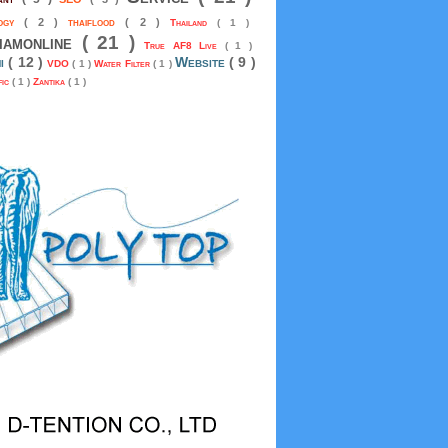
logy
( 2 )
thaiflood
( 2 )
Thailand
( 1 )
siamonline
( 21 )
True AF8 Live
( 1 )
mi
( 12 )
Website
( 9 )
VDO
( 1 )
Water Filter
( 1 )
fic
( 1 )
Zantika
( 1 )