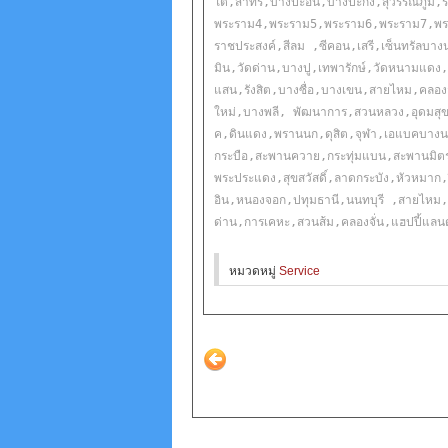
ใต้,สาทร,บางปะอิน,บางปะกง,สุวรรณภูมิ
พระราม4,พระราม5,พระราม6,พระราม7,พระร
ราชประสงค์,สีลม ,ซีคอน,เสรี,เซ็นทรัลบา
มิน,วัดด่าน,บางปู,เทพารักษ์,วัดหนามแดง
แสน,รังสิต,บางซื่อ,บางเขน,สายไหม,คลอ
ใหม่,บางพลี, พัฒนาการ,สวนหลวง,อุดมสุ
ค,ดินแดง,พรานนก,ดุสิต,จุฬา,เอแบคบางน
กระบือ,สะพานควาย,กระทุ่มแบน,สะพานมิตรภ
พระประแดง,สุขสวัสดิ์,ลาดกระบัง,หัวหมาก,
อิน,หนองจอก,ปทุมธานี,นนทบุรี ,สายไห
ด่าน,การเคหะ,สวนส้ม,คลองจั่น,แฮปปี้แลนด
หมวดหมู่
Service