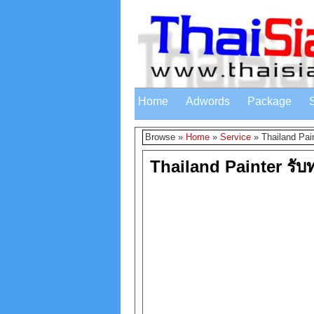
Home
Adwords
Package
Browse »
Home
»
Service
»
Thailand Pai
Thailand Painter รั