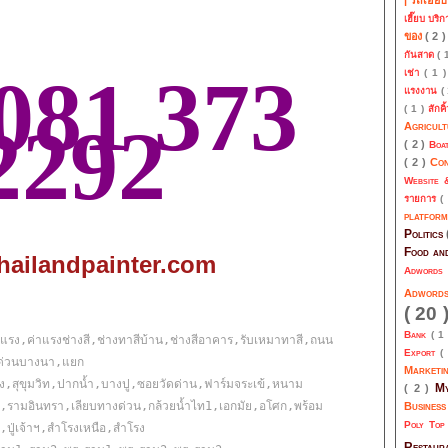
เฮี๊ยบ บริ
ของ
( 2 
กันสาด
( 
081 373
เช่า
( 1 
แรงงาน
(
( 1 )
สักคิ
2292
Agricul
( 2 )
Boa
( 2 )
Co
Website 
รายการ
(
platfor
Politics
Food an
hailandpainter.com
Adwords
Adwor
( 20 
Bank
( 1
่าแรง,ค่าแรงช่างสี,ช่างทาสีบ้าน,ช่างสีอาคาร,รับเหมาทาสี,ถนน
Export
(
งด่วนบางนา,แยก
Marketi
สุขุมวิท,ปากน้ำ,บางปู,ซอยวัดด่าน,ฟาร์มจระเข้,หนาม
My
( 2 )
,รามอินทรา,เลียบทางด่วน,กล้วยน้ำไท1,เอกมัย,อโศก,พร้อม
Busines
Poly To
ล,ปู่เจ้าฯ,สำโรงเหนือ,สำโรง
Restau