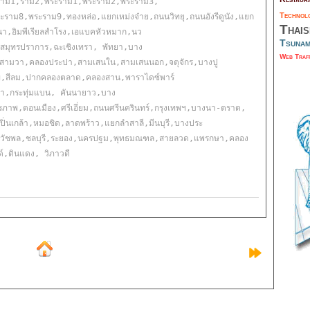
,ราม1,ราม2,พระราม1,พระราม2,พระราม3, 
Techno
าม8,พระราม9,ทองหล่อ,แยกเหม่งจ๋าย,ถนนวิทยุ,ถนนอังรีดูนัง,แยก
Thai
งนา,อิมพีเรียลสำโรง,เอแบคหัวหมาก,นว
Tsuna
,สมุทรปราการ,ฉะเชิงเทรา, พัทยา,บาง
Web Traf
งสามวา,คลองประปา,สามเสนใน,สามเสนนอก,จตุจักร,บางปู
ข,สีลม,ปากคลองตลาด,คลองสาน,พาราไดซ์พาร์
า,กระทุ่มแบน, คันนายาว,บาง
าพ,ดอนเมือง,ศรีเอี่ยม,ถนนศรีนครินทร์,กรุงเทพฯ,บางนา-ตราด, 
ปิ่นเกล้า,หมอชิด,ลาดพร้าว,แยกลำสาลี,มีนบุรี,บางประ
ม,วัชพล,ชลบุรี,ระยอง,นครปฐม,พุทธมณฑล,สายลวด,แพรกษา,คลอง
์,ดินแดง, วิภาวดี