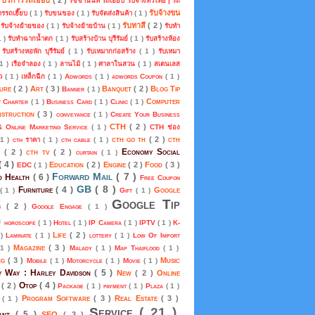
รัชชานนท์ รถเฮี๊ยบ รับจ้างทั่วไทย | รถ
รับจ้างขน
การรถเฮี๊ยบ
( 1 )
รับขนของ
( 1 )
รับจัดส่งสินค้า
( 1 )
)
รับทาสี
( 2 )
รับจ้างย้ายของ
( 1 )
รับจ้างย้ายบ้าน
( 1 )
รับทำ
1 )
รับทำฉากน้ำตก
( 1 )
รับสร้างบ้าน บุรีรัมย์
( 1 )
รับสร้างห้อง
)
รับสร้างหอพัก บุรีรัมย์
( 1 )
รับเหมากก่อสร้าง
( 1 )
รับเหมา
 1 )
เรือจำลอง
( 1 )
ลานไม้
( 1 )
ศาลาในสวน
( 1 )
สเตนเลส
้ว
( 1 )
เหล็กฉีก
( 1 )
Adwords
( 1 )
adwords Coupon
( 1 )
ture
( 2 )
Art
( 3 )
Banquet
( 2 )
Blog Tip
Banner
( 1 )
Computer
t Charter
( 1 )
Business Card
( 1 )
Clinic
( 1 )
nstruction
( 3 )
conveyance
( 1 )
Create Your Business
CTH
( 2 )
& Online Marketing Service
( 1 )
CTH ช่อง
cth go th
( 2 )
cth
 1 )
cth ราคา
( 1 )
cth cable
( 1 )
Economy Social
m
( 2 )
cth tv
( 2 )
curtain
( 1 )
( 4 )
Education
( 2 )
Engine
( 2 )
Food
( 3 )
EDC
( 1 )
Forward Mail
( 7 )
d Health
( 6 )
Free Coupon
GB
( 8 )
Furniture
( 4 )
Google
( 1 )
Gift
( 1 )
Google Tip
ds
( 2 )
Google Engage
( 1 )
)
horoscope
( 1 )
Hotel
( 1 )
IP Camera
( 1 )
IPTV
( 1 )
K-
Life
( 2 )
 )
Laminate
( 1 )
lottery
( 1 )
Low Of Import
Magazine
( 3 )
 1 )
Malady
( 1 )
Map Thaiflood
( 1 )
ng
( 3 )
Music
Mobile
( 1 )
Motorcycle
( 1 )
Movie
( 1 )
 Way : Harley Davidson
( 5 )
New
( 2 )
Online
Otop
( 4 )
s
( 2 )
Package
( 1 )
payment
( 1 )
Plaza
( 1 )
Program Software
( 3 )
Real Estate
( 3 )
p
( 1 )
Service
( 21 )
rant
( 5 )
SEO
( 3 )