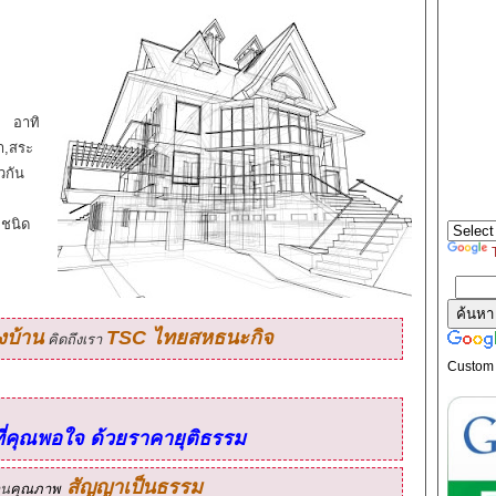
ย อาทิ
ำ,สระ
วกัน
กชนิด
งบ้าน
TSC ไทยสหธนะกิจ
คิดถึงเรา
Custom
ที่คุณพอใจ ด้วยราคายุติธรรม
สัญญาเป็นธรรม
าน
คุณภาพ