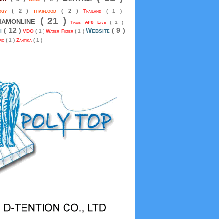
logy
( 2 )
thaiflood
( 2 )
Thailand
( 1 )
siamonline
( 21 )
True AF8 Live
( 1 )
mi
( 12 )
Website
( 9 )
VDO
( 1 )
Water Filter
( 1 )
fic
( 1 )
Zantika
( 1 )