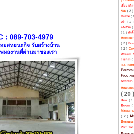
เฮี๊ยบ บริ
ของ
( 2 
กันสาด
( 
เช่า
( 1 
แรงงาน
(
( 1 )
สักคิ
 : 089-703-4979
Agricul
( 2 )
Boa
ทยสหธนะกิจ รับสร้างบ้าน
( 2 )
Co
พผลงานที่ผ่านมาของเรา
Website 
รายการ
(
platfor
Politics
Food an
Adwords
Adwor
( 20 
Bank
( 1
Export
(
Marketi
My
( 2 )
Busines
Poly To
Restau