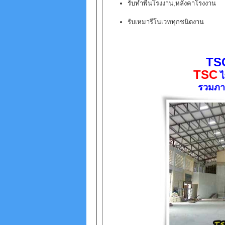
รับทำพื้นโรงงาน,หลังคาโรงงาน
รับเหมารีโนเวททุกชนิดงาน
TSC
TSC
ไ
รวมภา