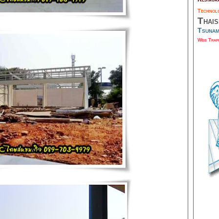
Techno
Thai
Tsuna
Web Traf