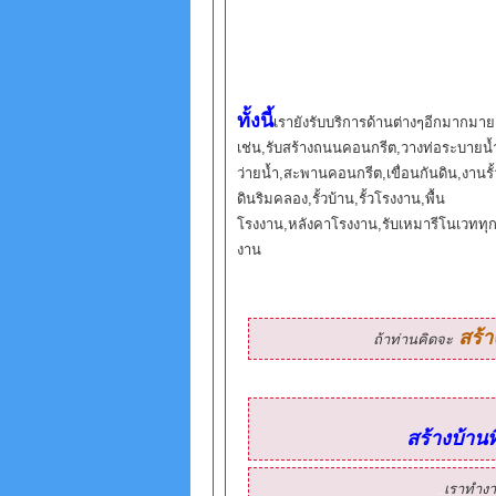
ทั้งนี้
เรายังรับบริการด้านต่างๆอีกมากมา
เช่น,รับสร้างถนนคอนกรีต,วางท่อระบายน้
ว่ายน้ำ,สะพานคอนกรีต,เขื่อนกันดิน,งานรั้
ดินริมคลอง,รั้วบ้าน,รั้วโรงงาน,พื้น
โรงงาน,หลังคาโรงงาน,รับเหมารีโนเวททุ
งาน
สร้า
ถ้าท่านคิดจะ
สร้างบ้าน
.
เราทำง