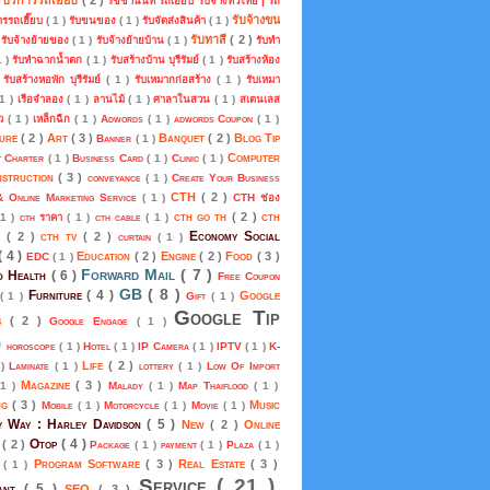
รัชชานนท์ รถเฮี๊ยบ รับจ้างทั่วไทย | รถ
รับจ้างขน
การรถเฮี๊ยบ
( 1 )
รับขนของ
( 1 )
รับจัดส่งสินค้า
( 1 )
)
รับทาสี
( 2 )
รับจ้างย้ายของ
( 1 )
รับจ้างย้ายบ้าน
( 1 )
รับทำ
1 )
รับทำฉากน้ำตก
( 1 )
รับสร้างบ้าน บุรีรัมย์
( 1 )
รับสร้างห้อง
)
รับสร้างหอพัก บุรีรัมย์
( 1 )
รับเหมากก่อสร้าง
( 1 )
รับเหมา
 1 )
เรือจำลอง
( 1 )
ลานไม้
( 1 )
ศาลาในสวน
( 1 )
สเตนเลส
้ว
( 1 )
เหล็กฉีก
( 1 )
Adwords
( 1 )
adwords Coupon
( 1 )
ture
( 2 )
Art
( 3 )
Banquet
( 2 )
Blog Tip
Banner
( 1 )
Computer
t Charter
( 1 )
Business Card
( 1 )
Clinic
( 1 )
nstruction
( 3 )
conveyance
( 1 )
Create Your Business
CTH
( 2 )
& Online Marketing Service
( 1 )
CTH ช่อง
cth go th
( 2 )
cth
 1 )
cth ราคา
( 1 )
cth cable
( 1 )
Economy Social
m
( 2 )
cth tv
( 2 )
curtain
( 1 )
( 4 )
Education
( 2 )
Engine
( 2 )
Food
( 3 )
EDC
( 1 )
Forward Mail
( 7 )
d Health
( 6 )
Free Coupon
GB
( 8 )
Furniture
( 4 )
Google
( 1 )
Gift
( 1 )
Google Tip
ds
( 2 )
Google Engage
( 1 )
)
horoscope
( 1 )
Hotel
( 1 )
IP Camera
( 1 )
IPTV
( 1 )
K-
Life
( 2 )
 )
Laminate
( 1 )
lottery
( 1 )
Low Of Import
Magazine
( 3 )
 1 )
Malady
( 1 )
Map Thaiflood
( 1 )
ng
( 3 )
Music
Mobile
( 1 )
Motorcycle
( 1 )
Movie
( 1 )
 Way : Harley Davidson
( 5 )
New
( 2 )
Online
Otop
( 4 )
s
( 2 )
Package
( 1 )
payment
( 1 )
Plaza
( 1 )
Program Software
( 3 )
Real Estate
( 3 )
p
( 1 )
Service
( 21 )
rant
( 5 )
SEO
( 3 )