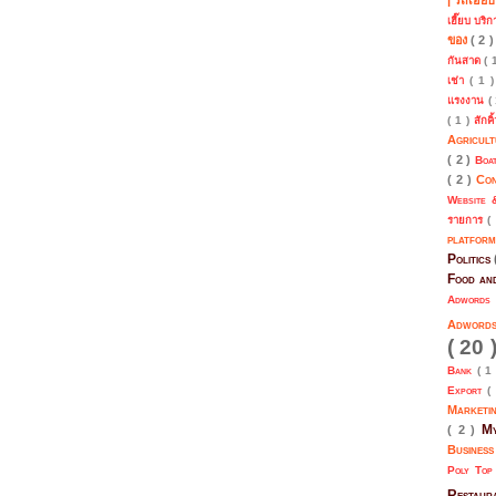
เฮี๊ยบ บริ
ของ
( 2 
กันสาด
( 
เช่า
( 1 
แรงงาน
(
( 1 )
สักคิ
Agricul
( 2 )
Boa
( 2 )
Co
Website 
รายการ
(
platfor
Politics
Food an
Adwords
Adwor
( 20 
Bank
( 1
Export
(
Marketi
My
( 2 )
Busines
Poly To
Restau