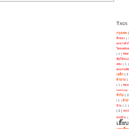
Tags
กรุงเทพ
สิ่งของ
(
มะนาวสำเ
โครงหลัง
( 1 )
จัด
ซุ้มไม้ระ
หนัง
( 1 
ตะแกรงคั
เหล็ก
( 3
ผ้าม่าน
(
( 1 )
ท่องเ
thaiflood
ทั่วไป
( 
ผ้าม
( 1 )
บ้าน
( 1 
( 2 )
รถก
พ่วงข้าง
(
เฮี๊ย
| รถเฮี๊ย