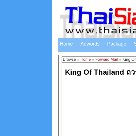
Home
Adwords
Package
Browse »
Home
»
Forward Mail
»
King O
King Of Thailand ถ