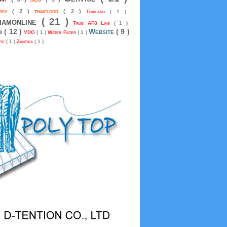
logy
( 2 )
thaiflood
( 2 )
Thailand
( 1 )
siamonline
( 21 )
True AF8 Live
( 1 )
mi
( 12 )
Website
( 9 )
VDO
( 1 )
Water Filter
( 1 )
fic
( 1 )
Zantika
( 1 )