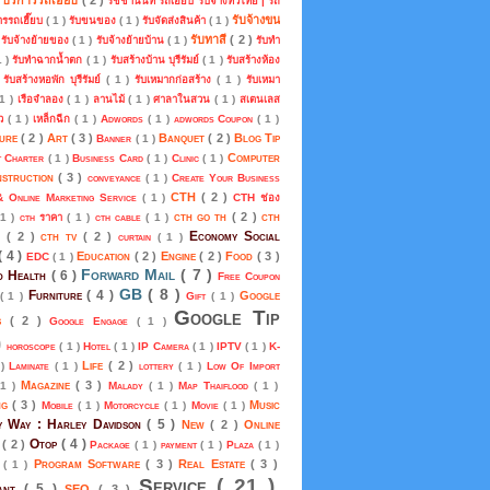
รัชชานนท์ รถเฮี๊ยบ รับจ้างทั่วไทย | รถ
รับจ้างขน
การรถเฮี๊ยบ
( 1 )
รับขนของ
( 1 )
รับจัดส่งสินค้า
( 1 )
)
รับทาสี
( 2 )
รับจ้างย้ายของ
( 1 )
รับจ้างย้ายบ้าน
( 1 )
รับทำ
1 )
รับทำฉากน้ำตก
( 1 )
รับสร้างบ้าน บุรีรัมย์
( 1 )
รับสร้างห้อง
)
รับสร้างหอพัก บุรีรัมย์
( 1 )
รับเหมากก่อสร้าง
( 1 )
รับเหมา
 1 )
เรือจำลอง
( 1 )
ลานไม้
( 1 )
ศาลาในสวน
( 1 )
สเตนเลส
้ว
( 1 )
เหล็กฉีก
( 1 )
Adwords
( 1 )
adwords Coupon
( 1 )
ture
( 2 )
Art
( 3 )
Banquet
( 2 )
Blog Tip
Banner
( 1 )
Computer
t Charter
( 1 )
Business Card
( 1 )
Clinic
( 1 )
nstruction
( 3 )
conveyance
( 1 )
Create Your Business
CTH
( 2 )
& Online Marketing Service
( 1 )
CTH ช่อง
cth go th
( 2 )
cth
 1 )
cth ราคา
( 1 )
cth cable
( 1 )
Economy Social
m
( 2 )
cth tv
( 2 )
curtain
( 1 )
( 4 )
Education
( 2 )
Engine
( 2 )
Food
( 3 )
EDC
( 1 )
Forward Mail
( 7 )
d Health
( 6 )
Free Coupon
GB
( 8 )
Furniture
( 4 )
Google
( 1 )
Gift
( 1 )
Google Tip
ds
( 2 )
Google Engage
( 1 )
)
horoscope
( 1 )
Hotel
( 1 )
IP Camera
( 1 )
IPTV
( 1 )
K-
Life
( 2 )
 )
Laminate
( 1 )
lottery
( 1 )
Low Of Import
Magazine
( 3 )
 1 )
Malady
( 1 )
Map Thaiflood
( 1 )
ng
( 3 )
Music
Mobile
( 1 )
Motorcycle
( 1 )
Movie
( 1 )
 Way : Harley Davidson
( 5 )
New
( 2 )
Online
Otop
( 4 )
s
( 2 )
Package
( 1 )
payment
( 1 )
Plaza
( 1 )
Program Software
( 3 )
Real Estate
( 3 )
p
( 1 )
Service
( 21 )
rant
( 5 )
SEO
( 3 )