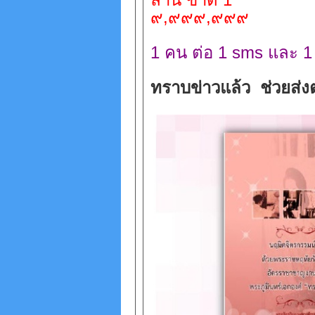
๙
,
๙๙๙
,
๙๙๙
1
คน ต่อ
1 sms
และ
1
ทราบข่าวแล้ว
ช่วยส่ง