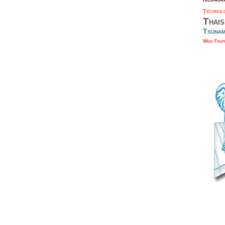
Techno
Thai
Tsuna
Web Traf